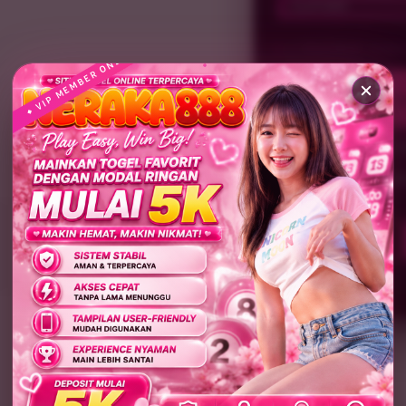
PLATFORM
⟁ FRAGMEN TERB
WILAYAH VIRTU
Peta Baru
Zona T
Fragmen Belum Terpeta
+4 lebih
LOGIN
banyak
#NERAKA888_2026
{{message.item.offerTitle}}
{
{{upgradeResult.description1}}
{{upgradeResult.description2}}
?
Close