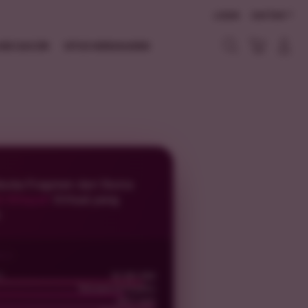
LOGIN
DAFTAR
Cari
Troli
Login/Sign-Up
INE GACOR
SITUS NERAKA888
Cari
ka Fragmen dari Dunia
hi Wilayah
Virtual yang
n
ASI
32.581.584
N
Tersusun & Praktis
24/7 Jam