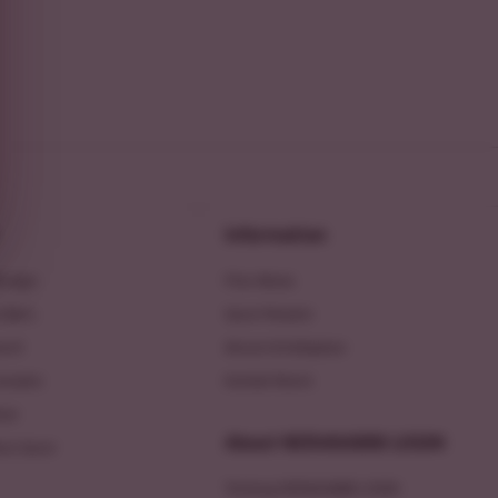
Information
login
Fitur Akses
n Baru
Gacor Maxwin
ord
Aturan & Kebijakan
ansaksi
Kontak Resmi
kasi
About NERAKA888 LOGIN
un Gacor
Tentang NERAKA888 LOGIN