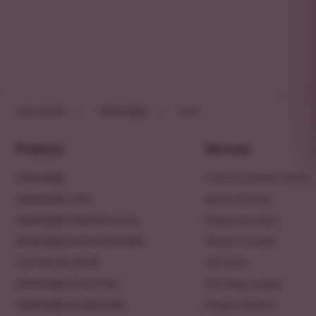
LINK GACOR
>
NERAKA888
>
SLOT
Footer Navigation
Products
Services
NERAKA888
Promo & Cashback Harian
NERAKA888 LOGIN
Bocoran & Event
NERAKA888 FRAGMEN DIGITAL
Program & Undian
NERAKA888 DUNIA PERMAINAN
Metode Transaksi
SLOT ONLINE GACOR
Fitur Gacor
NERAKA888 PETA DIGITAL
Fitur Mega Jackpot
NERAKA888 WILAYAH BARU
Program Referral