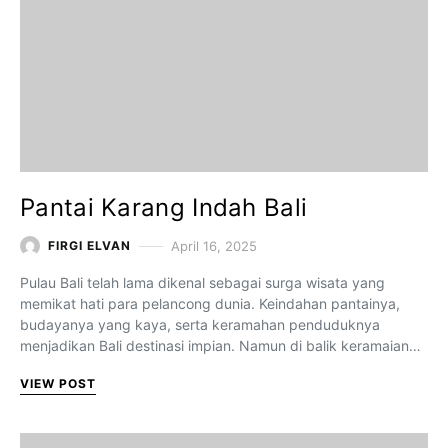
Pantai Karang Indah Bali
April 16, 2025
FIRGI ELVAN
Pulau Bali telah lama dikenal sebagai surga wisata yang
memikat hati para pelancong dunia. Keindahan pantainya,
budayanya yang kaya, serta keramahan penduduknya
menjadikan Bali destinasi impian. Namun di balik keramaian…
VIEW POST