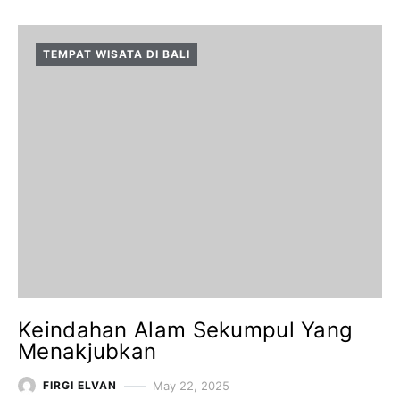
TEMPAT WISATA DI BALI
Keindahan Alam Sekumpul Yang
Menakjubkan
May 22, 2025
FIRGI ELVAN