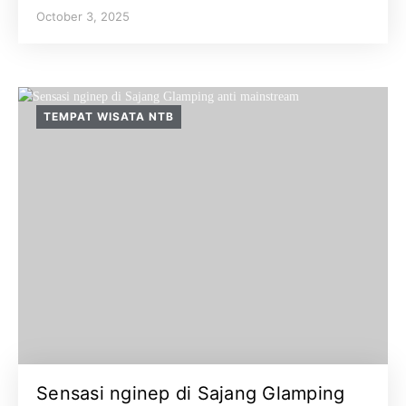
October 3, 2025
TEMPAT WISATA NTB
Sensasi nginep di Sajang Glamping