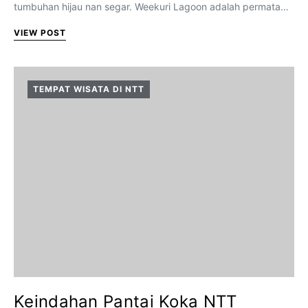
tumbuhan hijau nan segar. Weekuri Lagoon adalah permata…
VIEW POST
TEMPAT WISATA DI NTT
Keindahan Pantai Koka NTT