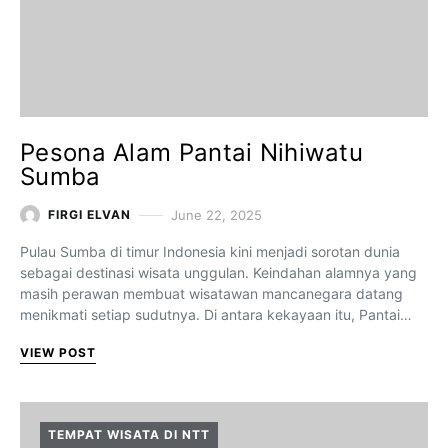
Pesona Alam Pantai Nihiwatu
Sumba
June 22, 2025
FIRGI ELVAN
Pulau Sumba di timur Indonesia kini menjadi sorotan dunia
sebagai destinasi wisata unggulan. Keindahan alamnya yang
masih perawan membuat wisatawan mancanegara datang
menikmati setiap sudutnya. Di antara kekayaan itu, Pantai…
VIEW POST
TEMPAT WISATA DI NTT