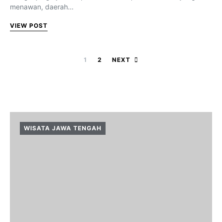
menawan, daerah…
VIEW POST
Posts paginatio
1
2
NEXT
WISATA JAWA TENGAH