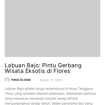
Labuan Bajo: Pintu Gerbang
Wisata Eksotis di Flores
March 11, 2025
FIRGI ELVAN
Labuan Bajo adalah surga tersembunyi di Nusa Tenggara
Timur yang semakin dikenal wisatawan. Keindahan alamnya
yang memukau membuat banyak orang tertarik
mengunjunginya setiap tahun. Selain panorama laut yang