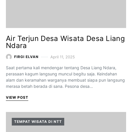
Air Terjun Desa Wisata Desa Liang
Ndara
April 11, 2025
FIRGI ELVAN
Saat pertama kali mendengar tentang Desa Liang Ndara,
perasaan kagum langsung muncul begitu saja. Keindahan
alam dan keramahan warganya membuat siapa pun langsung
merasa betah berada di sana. Pesona desa…
VIEW POST
TEMPAT WISATA DI NTT