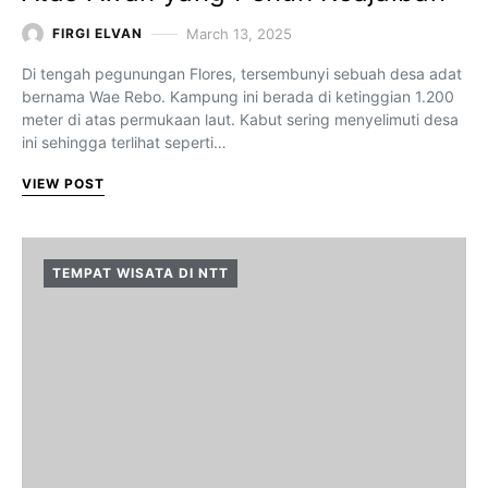
March 13, 2025
FIRGI ELVAN
Di tengah pegunungan Flores, tersembunyi sebuah desa adat
bernama Wae Rebo. Kampung ini berada di ketinggian 1.200
meter di atas permukaan laut. Kabut sering menyelimuti desa
ini sehingga terlihat seperti…
VIEW POST
TEMPAT WISATA DI NTT